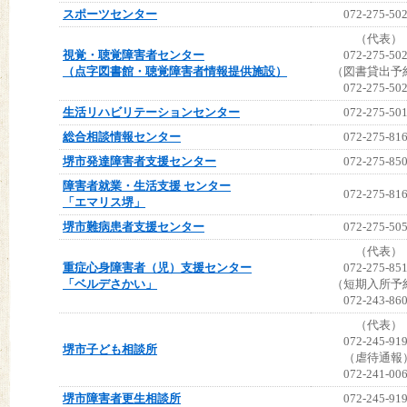
スポーツセンター
072-275-50
（代表）
視覚・聴覚障害者センター
072-275-50
（点字図書館・聴覚障害者情報提供施設）
（図書貸出予
072-275-50
生活リハビリテーションセンター
072-275-50
総合相談情報センター
072-275-81
堺市発達障害者支援センター
072-275-85
障害者就業・生活支援 センター
072-275-81
「エマリス堺」
堺市難病患者支援センター
072-275-50
（代表）
重症心身障害者（児）支援センター
072-275-85
「ベルデさかい」
（短期入所予
072-243-86
（代表）
072-245-91
堺市子ども相談所
（虐待通報
072-241-00
堺市障害者更生相談所
072-245-91