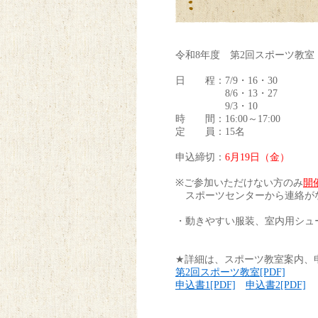
令和8年度 第2回スポーツ教室
日 程：7/9・16・30
8/6・13・27
9/3・10
時 間：16:00～17:00
定 員：15名
申込締切：
6
月19日（金）
※ご参加いただけない方のみ
開
スポーツセンターから連絡が
・動きやすい服装、室内用シュ
★詳細は、スポーツ教室案内、
第2回スポーツ教室[PDF]
申込書1[PDF]
申込書2[PDF]