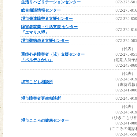
生活リハビリテーションセンター
072-275-50
総合相談情報センター
072-275-81
堺市発達障害者支援センター
072-275-85
障害者就業・生活支援 センター
072-275-81
「エマリス堺」
堺市難病患者支援センター
072-275-50
（代表）
重症心身障害者（児）支援センター
072-275-85
「ベルデさかい」
（短期入所予
072-243-86
（代表）
072-245-91
堺市こども相談所
（虐待通報
072-241-00
堺市障害者更生相談所
072-245-91
（代表）
072-245-91
（ひきこもり
堺市こころの健康センター
072-241-08
（こころの電話
072-243-55