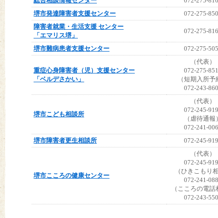
総合相談情報センター
072-275-81
堺市発達障害者支援センター
072-275-85
障害者就業・生活支援 センター
072-275-81
「エマリス堺」
堺市難病患者支援センター
072-275-50
（代表）
重症心身障害者（児）支援センター
072-275-85
「ベルデさかい」
（短期入所予
072-243-86
（代表）
072-245-91
堺市こども相談所
（虐待通報
072-241-00
堺市障害者更生相談所
072-245-91
（代表）
072-245-91
（ひきこもり
堺市こころの健康センター
072-241-08
（こころの電話
072-243-55