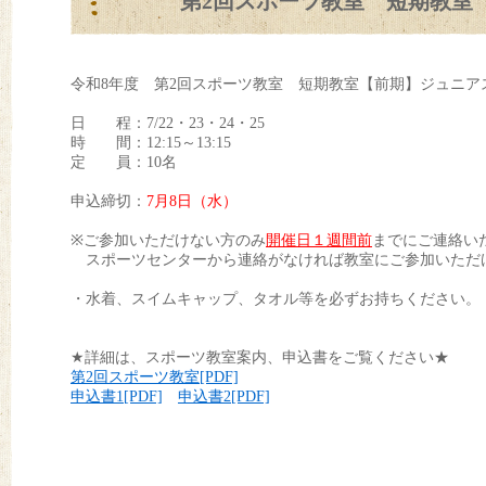
第2回スポーツ教室 短期教室【
令和8年度 第2回スポーツ教室 短期教室【前期】ジュニアス
日 程：7/22・23・24・25
時 間：12:15～13:15
定 員：10名
申込締切：
7
月8日（水）
※ご参加いただけない方のみ
開催日１週間前
までにご連絡い
スポーツセンターから連絡がなければ教室にご参加いただ
・水着、スイムキャップ、タオル等を必ずお持ちください。
★詳細は、スポーツ教室案内、申込書をご覧ください★
第2回スポーツ教室[PDF]
申込書1[PDF]
申込書2[PDF]