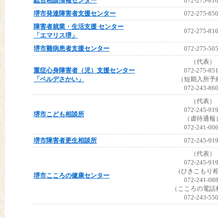
総合相談情報センター
072-275-81
堺市発達障害者支援センター
072-275-85
障害者就業・生活支援 センター
072-275-81
「エマリス堺」
堺市難病患者支援センター
072-275-50
（代表）
重症心身障害者（児）支援センター
072-275-85
「ベルデさかい」
（短期入所予
072-243-86
（代表）
072-245-91
堺市こども相談所
（虐待通報
072-241-00
堺市障害者更生相談所
072-245-91
（代表）
072-245-91
（ひきこもり
堺市こころの健康センター
072-241-08
（こころの電話
072-243-55