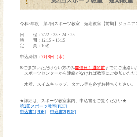
第2回スポーツ教室 短期教室【
令和8年度 第2回スポーツ教室 短期教室【前期】ジュニアス
日 程：7/22・23・24・25
時 間：12:15～13:15
定 員：10名
申込締切：
7
月8日（水）
※ご参加いただけない方のみ
開催日１週間前
までにご連絡い
スポーツセンターから連絡がなければ教室にご参加いただ
・水着、スイムキャップ、タオル等を必ずお持ちください。
★詳細は、スポーツ教室案内、申込書をご覧ください★
第2回スポーツ教室[PDF]
申込書1[PDF]
申込書2[PDF]