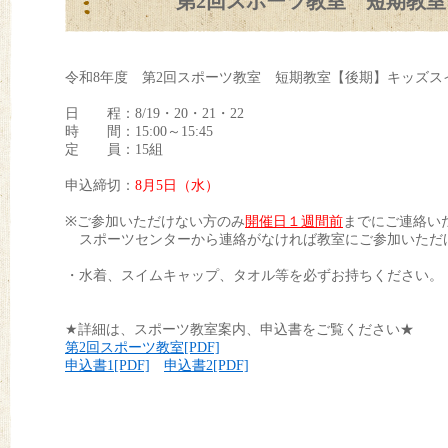
第2回スポーツ教室 短期教室【
令和8年度 第2回スポーツ教室 短期教室【後期】キッズスイ
日 程：8/19・20・21・22
時 間：15:00～15:45
定 員：15組
申込締切：
8
月5日（水）
※ご参加いただけない方のみ
開催日１週間前
までにご連絡い
スポーツセンターから連絡がなければ教室にご参加いただ
・水着、スイムキャップ、タオル等を必ずお持ちください。
★詳細は、スポーツ教室案内、申込書をご覧ください★
第2回スポーツ教室[PDF]
申込書1[PDF]
申込書2[PDF]