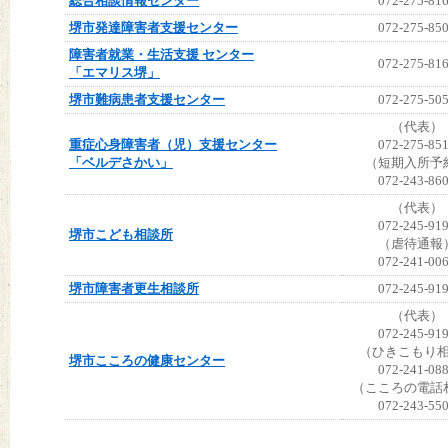
総合相談情報センター
072-275-81
堺市発達障害者支援センター
072-275-85
障害者就業・生活支援 センター
072-275-81
「エマリス堺」
堺市難病患者支援センター
072-275-50
（代表）
重症心身障害者（児）支援センター
072-275-85
「ベルデさかい」
（短期入所予
072-243-86
（代表）
072-245-91
堺市こども相談所
（虐待通報
072-241-00
堺市障害者更生相談所
072-245-91
（代表）
072-245-91
（ひきこもり
堺市こころの健康センター
072-241-08
（こころの電話
072-243-55