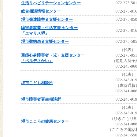
生活リハビリテーションセンター
072-275-50
総合相談情報センター
072-275-81
堺市発達障害者支援センター
072-275-85
障害者就業・生活支援 センター
072-275-81
「エマリス堺」
堺市難病患者支援センター
072-275-50
（代表）
重症心身障害者（児）支援センター
072-275-85
「ベルデさかい」
（短期入所予
072-243-86
（代表）
072-245-91
堺市こども相談所
（虐待通報
072-241-00
堺市障害者更生相談所
072-245-91
（代表）
072-245-91
（ひきこもり
堺市こころの健康センター
072-241-08
（こころの電話
072-243-55