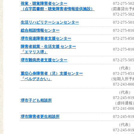
視覚・聴覚障害者センター
072-275-50
（点字図書館・聴覚障害者情報提供施設）
（図書貸出予
072-275-50
生活リハビリテーションセンター
072-275-50
総合相談情報センター
072-275-81
堺市発達障害者支援センター
072-275-85
障害者就業・生活支援 センター
072-275-81
「エマリス堺」
堺市難病患者支援センター
072-275-50
（代表）
重症心身障害者（児）支援センター
072-275-85
「ベルデさかい」
（短期入所予
072-243-86
（代表）
072-245-91
堺市子ども相談所
（虐待通報
072-241-00
堺市障害者更生相談所
072-245-91
（代表）
072-245-91