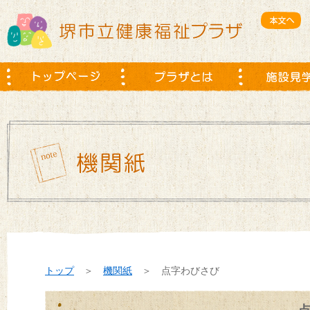
トップ
＞
機関紙
＞ 点字わびさび