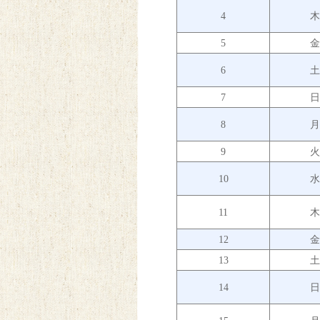
4
5
6
7
8
9
10
11
12
13
14