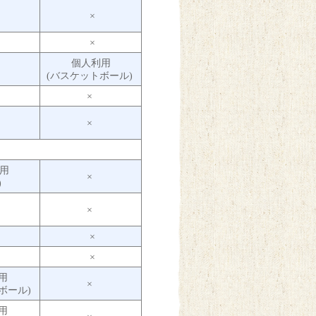
×
×
個人利用
(バスケットボール)
×
×
用
×
)
×
×
×
用
×
ボール)
用