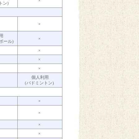
×
トン)
×
用
×
ボール)
×
×
×
個人利用
(バドミントン)
×
×
×
×