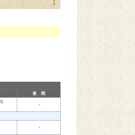
1:00
2
夜 間
用
×
)
×