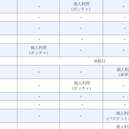
個人利用
木
×
×
(ボッチャ)
金
×
×
×
土
×
×
×
日
×
×
×
個人利用
月
×
×
(ボッチャ)
火
休館日
個人利
水
×
×
(卓球
個人利用
木
×
×
(ボッチャ)
金
×
×
×
土
×
×
×
個人利
日
×
×
(バスケット
個人利