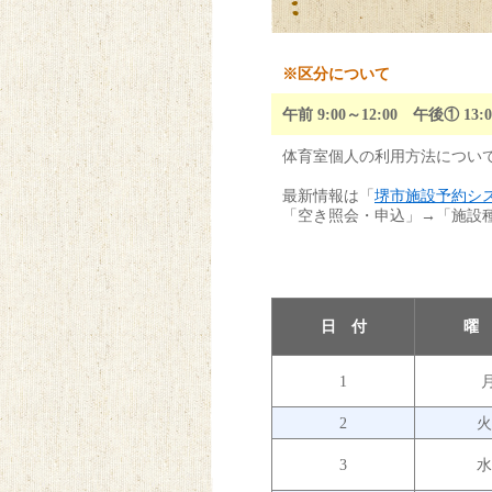
※区分について
午前 9:00～12:00 午後
体育室個人の利用方法につい
最新情報は「
堺市施設予約シ
「空き照会・申込」→「施設
日 付
曜
1
2
3