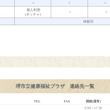
日
×
×
×
個人利用
月
×
×
(ボッチャ)
火
休館日
堺市立健康福祉プラザ 連絡先一覧
TEL
FAX
開館(通常)
9:00～17:30