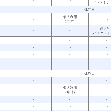
月
×
×
(バドミン
火
休館日
個人利用
水
×
×
(卓球)
個人利
木
×
×
(バスケット
金
×
×
×
土
×
×
×
日
×
×
×
月
×
×
×
火
休館日
水
×
×
×
個人利用
木
×
×
(卓球)
金
×
×
×
土
×
×
×