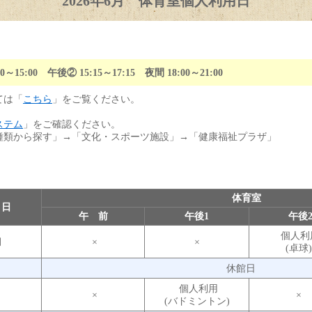
2026年6月 体育室個人利用日
① 13:00～15:00 午後② 15:15～17:15 夜間 18:00～2
ては「
こちら
」をご覧ください。
ステム
」をご確認ください。
種類から探す」→「文化・スポーツ施設」→「健康福祉プラザ」
体育室
 日
午 前
午後1
午後
個人利
月
×
×
(卓球
火
休館日
個人利用
水
×
×
(バドミントン)