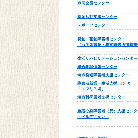
市民交流センター
授産活動支援センター
スポーツセンター
視覚・聴覚障害者センター
（点字図書館・聴覚障害者情報提
生活リハビリテーションセンター
総合相談情報センター
堺市発達障害者支援センター
障害者就業・生活支援 センター
「エマリス堺」
堺市難病患者支援センター
重症心身障害者（児）支援センタ
「ベルデさかい」