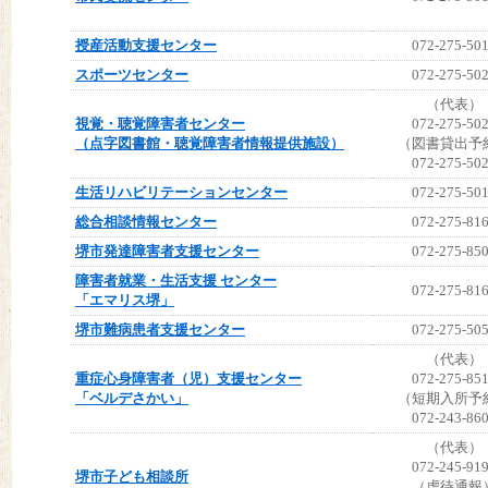
授産活動支援センター
072-275-50
スポーツセンター
072-275-50
（代表）
視覚・聴覚障害者センター
072-275-50
（点字図書館・聴覚障害者情報提供施設）
（図書貸出予
072-275-50
生活リハビリテーションセンター
072-275-50
総合相談情報センター
072-275-81
堺市発達障害者支援センター
072-275-85
障害者就業・生活支援 センター
072-275-81
「エマリス堺」
堺市難病患者支援センター
072-275-50
（代表）
重症心身障害者（児）支援センター
072-275-85
「ベルデさかい」
（短期入所予
072-243-86
（代表）
072-245-91
堺市子ども相談所
（虐待通報